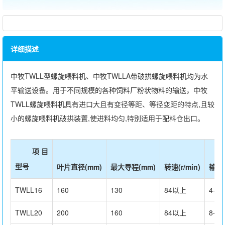
详细描述
中牧TWLL型螺旋喂料机、中牧TWLLA带破拱螺旋喂料机均为水
平输送设备。用于不同规模的各种饲料厂粉状物料的输送，中牧
TWLL螺旋喂料机具有进口大且有变径等距、等径变距的特点,且较
小的螺旋喂料机破拱装置,使进料均匀,特别适用于配料仓出口。
项 目
型号
叶片直径(mm)
最大导程(mm)
转速(r/min)
输送量
TWLL16
160
130
84以上
4-5
TWLL20
200
160
84以上
8-10