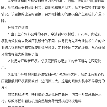
3.安装环模时应检查制粒室内的传动件、抱箍、传动轮的耐磨衬套
圈、压辊轴两头的耐磨衬套、调隙轮和喂料刮刀、切刀等易损件的磨损
情况，该更换的应及时更换，另外喂料刮刀的磨损会产生颗粒机产量下
降。
环模工作维修
1.由于生产饲料品种的不同，牵涉到环模材质、开孔率、内锥孔、
模孔有效长度以及减压孔设计的不同、应寻找有先进专业技术生产的企
业结合饲料原料和实际使用情况设计、定制不同工艺的环模、从而确保
环模发挥较大的使用价值
2.使用对虾料新环模，必须更换同心磨加工的新压辊与之匹配使
用。
3.压辊与环模的间隙必须控制在0.1-0.3mm之间，切勿让有偏心的
压辊接触到环模表面或者一边间隙过大，这是肉眼和安装中不易察觉的
尺寸。
颗粒机启动时，喂料量必须从低速向高速，切勿一开始就高速运
行，导致环模和颗粒机因突然超负荷而受损或环模堵料